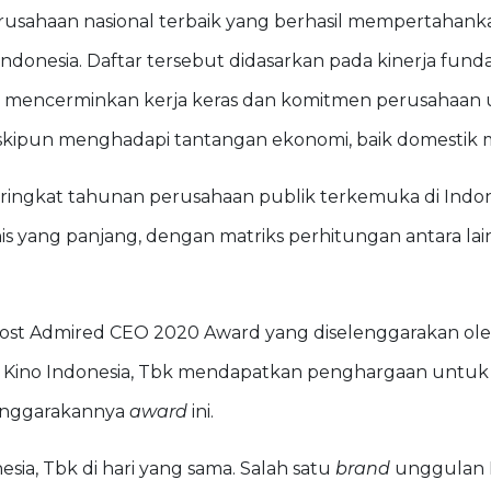
erusahaan nasional terbaik yang berhasil mempertahan
 Indonesia. Daftar tersebut didasarkan pada kinerja fun
ng mencerminkan kerja keras dan komitmen perusaha
skipun menghadapi tantangan ekonomi, baik domestik 
ringkat tahunan perusahaan publik terkemuka di Indones
is yang panjang, dengan matriks perhitungan antara la
ost Admired CEO 2020 Award yang diselenggarakan ol
 PT Kino Indonesia, Tbk mendapatkan penghargaan untu
lenggarakannya
award
ini.
sia, Tbk di hari yang sama. Salah satu
brand
unggulan PT